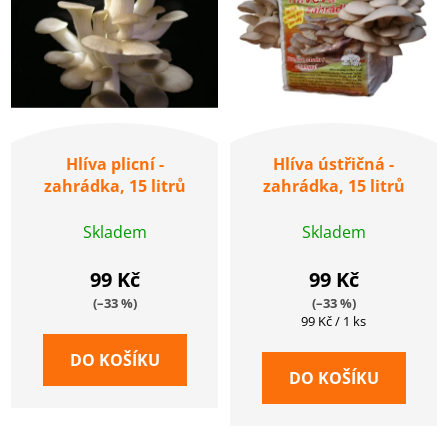
Hlíva plicní -
Hlíva ústřičná -
zahrádka, 15 litrů
zahrádka, 15 litrů
Skladem
Skladem
99 Kč
99 Kč
(–33 %)
(–33 %)
Měrná
99 Kč / 1 ks
cena:
DO KOŠÍKU
DO KOŠÍKU