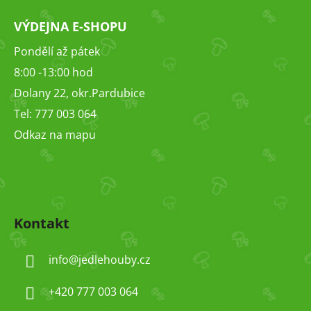
VÝDEJNA E-SHOPU
Pondělí až pátek
8:00 -13:00 hod
Dolany 22, okr.Pardubice
Tel: 777 003 064
Odkaz na mapu
Kontakt
info
@
jedlehouby.cz
+420 777 003 064