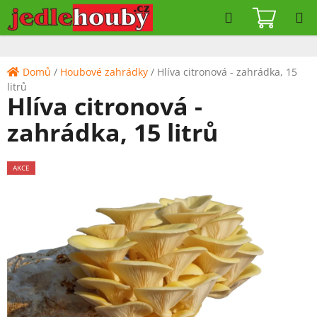
Přejít
Hledat
NÁKUPN
na
KOŠÍK
obsah
Domů
/
Houbové zahrádky
/
Hlíva citronová - zahrádka, 15
litrů
Hlíva citronová -
zahrádka, 15 litrů
AKCE