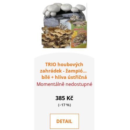
TRIO houbových
zahrádek - žampióny
bílé + hlíva ústřičná
15l + shiitaké
Momentálně nedostupné
385 Kč
(–17 %)
DETAIL