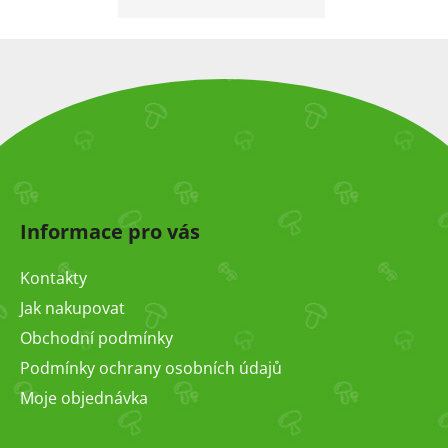
Z
á
Informace pro vás
p
a
Kontakty
t
Jak nakupovat
í
Obchodní podmínky
Podmínky ochrany osobních údajů
Moje objednávka