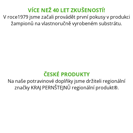
c
í
VÍCE NEŽ 40 LET ZKUŠENOSTÍ!
p
V roce1979 jsme začali provádět první pokusy v produkci
r
žampionů na vlastnoručně vyrobeném substrátu.
v
k
y
v
ý
p
i
s
ČESKÉ PRODUKTY
u
Na naše potravinové doplňky jsme držiteli regionální
značky KRAJ PERNŠTEJNŮ regionální produkt®.