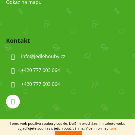
Odkaz na mapu
Kontakt
info
@
jedlehouby.cz
+420 777 003 064
+420 777 003 064
Tento web používá soubory cookie. Dalším procházením tohoto webu
Vytvořil Shoptet
vyjadřujete souhlas s jejich používáním.. Více informací
zde
.
Copyright 2026
jedlehouby
. Všechna práva