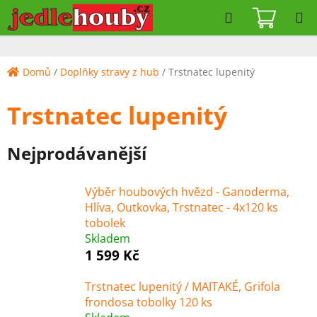
Přejít
Hledat
NÁKUPN
na
KOŠÍK
obsah
Domů
/
Doplňky stravy z hub
/
Trstnatec lupenitý
Trstnatec lupenitý
Nejprodávanější
Výběr houbových hvězd - Ganoderma,
Hlíva, Outkovka, Trstnatec - 4x120 ks
tobolek
Skladem
1 599 Kč
Trstnatec lupenitý / MAITAKÉ, Grifola
frondosa tobolky 120 ks