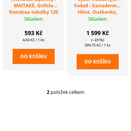
u
MAITAKÉ, Grifola
hvězd - Ganoderma,
k
frondosa tobolky 120
Hlíva, Outkovka,
ks
Trstnatec - 4x120 ks
Skladem
Skladem
t
tobolek
ů
593 Kč
1 599 Kč
Měrná
4,94 Kč / 1 ks
(–23 %)
cena:
Měrná
399,75 Kč / 1 ks
cena:
DO KOŠÍKU
DO KOŠÍKU
2
položek celkem
O
v
l
á
d
a