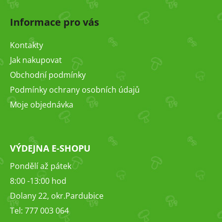
Z
á
Informace pro vás
p
a
Kontakty
t
Jak nakupovat
í
Obchodní podmínky
Podmínky ochrany osobních údajů
Moje objednávka
VÝDEJNA E-SHOPU
Pondělí až pátek
8:00 -13:00 hod
Dolany 22, okr.Pardubice
Tel: 777 003 064