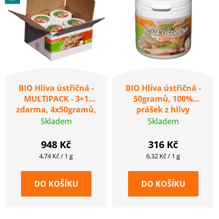
p
o
i
d
s
u
p
k
r
t
o
ů
d
BIO Hlíva ústřičná -
BIO Hlíva ústřičná -
u
MULTIPACK - 3+1
50gramů, 100%
k
zdarma, 4x50gramů,
prášek z hlívy
100% prášek z hlívy
ústřičné v kvalitě BIO
Skladem
Skladem
t
ústřičné v kvalitě BIO
ů
948 Kč
316 Kč
Měrná
Měrná
4,74 Kč / 1 g
6,32 Kč / 1 g
cena:
cena:
DO KOŠÍKU
DO KOŠÍKU