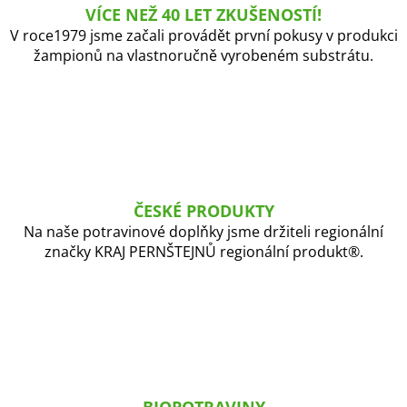
r
VÍCE NEŽ 40 LET ZKUŠENOSTÍ!
v
V roce1979 jsme začali provádět první pokusy v produkci
k
žampionů na vlastnoručně vyrobeném substrátu.
y
v
ý
p
i
s
u
ČESKÉ PRODUKTY
Na naše potravinové doplňky jsme držiteli regionální
značky KRAJ PERNŠTEJNŮ regionální produkt®.
BIOPOTRAVINY