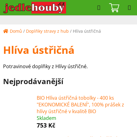
Přejít
Hledat
NÁKUPN
na
KOŠÍK
obsah
Domů
/
Doplňky stravy z hub
/
Hlíva ústřičná
Hlíva ústřičná
Potravinové doplňky z Hlívy ústřičné.
Nejprodávanější
BIO Hlíva ústřičná tobolky - 400 ks
"EKONOMICKÉ BALENÍ", 100% prášek z
hlívy ústřičné v kvalitě BIO
Skladem
753 Kč