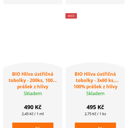
AKCE
BIO Hlíva ústřičná
BIO Hlíva ústřičná
tobolky - 200ks, 100%
tobolky - 3x60 ks,
prášek z hlívy
100% prášek z hlívy
ústřičné v kvalitě BIO
ústřičné v kvalitě BIO
Skladem
Skladem
490 Kč
495 Kč
Měrná
Měrná
2,45 Kč / 1 ml
2,75 Kč / 1 ks
cena:
cena: