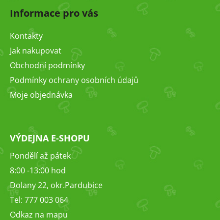
á
Informace pro vás
p
a
Kontakty
t
Jak nakupovat
í
Obchodní podmínky
Podmínky ochrany osobních údajů
Moje objednávka
VÝDEJNA E-SHOPU
Pondělí až pátek
8:00 -13:00 hod
Dolany 22, okr.Pardubice
Tel: 777 003 064
Odkaz na mapu