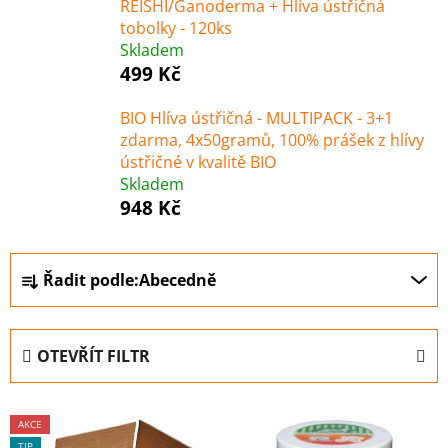
REISHI/Ganoderma + Hlíva ústřičná
tobolky - 120ks
Skladem
499 Kč
BIO Hlíva ústřičná - MULTIPACK - 3+1
zdarma, 4x50gramů, 100% prášek z hlívy
ústřičné v kvalitě BIO
Skladem
948 Kč
Ř
Řadit podle:
Abecedně
a
z
e
OTEVŘÍT FILTR
n
í
V
p
AKCE
ý
r
TIP