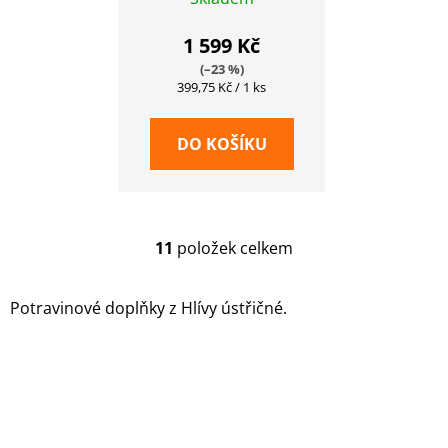
tobolek
1 599 Kč
(–23 %)
Měrná
399,75 Kč / 1 ks
cena:
DO KOŠÍKU
11
položek celkem
O
v
l
Potravinové doplňky z Hlívy ústřičné.
á
d
a
c
í
p