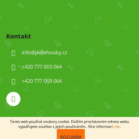
Kontakt
info
@
jedlehouby.cz
+420 777 003 064
+420 777 003 064
Tento web používá soubory cookie. Dalším procházením tohoto webu
Vytvořil Shoptet
vyjadřujete souhlas s jejich používáním.. Více informací
zde
.
Copyright 2026
jedlehouby
. Všechna práva
ROZUMÍM