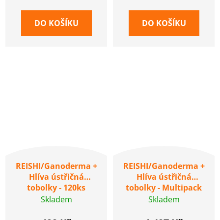
cena:
cena:
DO KOŠÍKU
DO KOŠÍKU
REISHI/Ganoderma +
REISHI/Ganoderma +
Hlíva ústřičná
Hlíva ústřičná
tobolky - 120ks
tobolky - Multipack
3+1 zdarma, 4x120 ks
Skladem
Skladem
tobolek