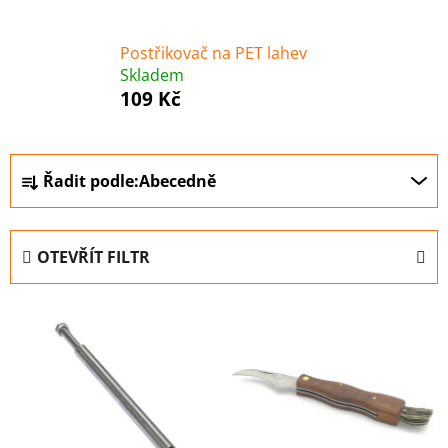
Postřikovač na PET lahev
Skladem
109 Kč
Ř
Řadit podle:
Abecedně
a
z
e
OTEVŘÍT FILTR
n
í
V
p
ý
r
p
o
i
d
s
u
p