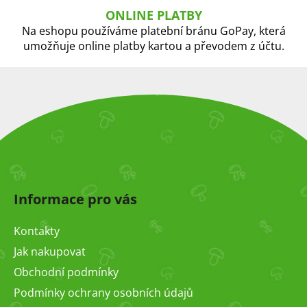
ONLINE PLATBY
Na eshopu používáme platební bránu GoPay, která
umožňuje online platby kartou a převodem z účtu.
Z
á
Informace pro vás
p
a
Kontakty
t
Jak nakupovat
í
Obchodní podmínky
Podmínky ochrany osobních údajů