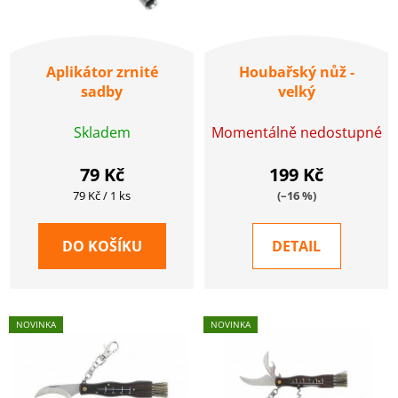
k
r
t
o
ů
d
Aplikátor zrnité
Houbařský nůž -
u
sadby
velký
k
Skladem
Momentálně nedostupné
t
ů
79 Kč
199 Kč
Měrná
79 Kč / 1 ks
(–16 %)
cena:
DO KOŠÍKU
DETAIL
NOVINKA
NOVINKA