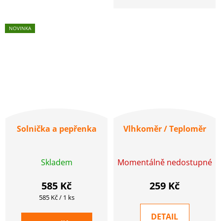
NOVINKA
Solnička a pepřenka
Vlhkoměr / Teploměr
Skladem
Momentálně nedostupné
585 Kč
259 Kč
Měrná
585 Kč / 1 ks
cena:
DETAIL