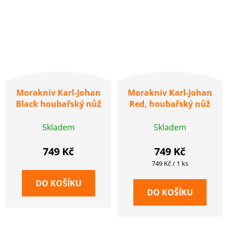
Morakniv Karl-Johan
Morakniv Karl-Johan
Black houbařský nůž
Red, houbařský nůž
Skladem
Skladem
749 Kč
749 Kč
Měrná
749 Kč / 1 ks
cena:
DO KOŠÍKU
DO KOŠÍKU