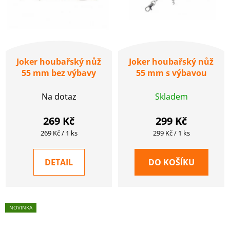
Joker houbařský nůž
Joker houbařský nůž
55 mm bez výbavy
55 mm s výbavou
Na dotaz
Skladem
269 Kč
299 Kč
Měrná
Měrná
269 Kč / 1 ks
299 Kč / 1 ks
cena:
cena:
DETAIL
DO KOŠÍKU
NOVINKA