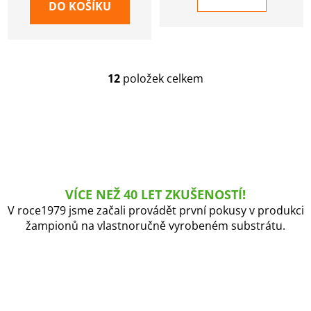
DO KOŠÍKU
12
položek celkem
O
v
l
á
d
a
c
í
VÍCE NEŽ 40 LET ZKUŠENOSTÍ!
p
V roce1979 jsme začali provádět první pokusy v produkci
r
žampionů na vlastnoručně vyrobeném substrátu.
v
k
y
v
ý