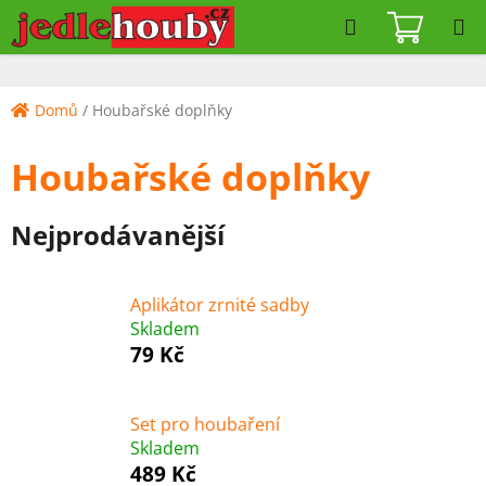
Přejít
Hledat
NÁKUPN
na
KOŠÍK
obsah
Domů
/
Houbařské doplňky
Houbařské doplňky
Nejprodávanější
Aplikátor zrnité sadby
Skladem
79 Kč
Set pro houbaření
Skladem
489 Kč