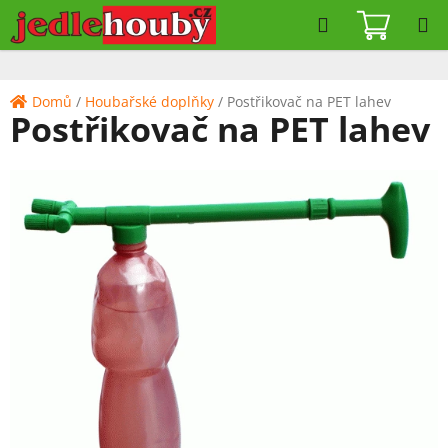
Přejít
Hledat
NÁKUPN
na
KOŠÍK
obsah
Domů
/
Houbařské doplňky
/
Postřikovač na PET lahev
Postřikovač na PET lahev