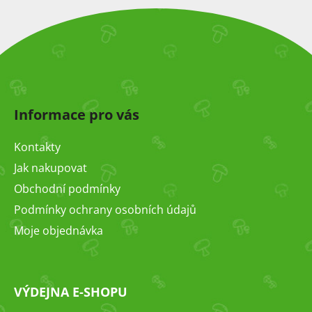
Z
á
Informace pro vás
p
a
Kontakty
t
Jak nakupovat
í
Obchodní podmínky
Podmínky ochrany osobních údajů
Moje objednávka
VÝDEJNA E-SHOPU