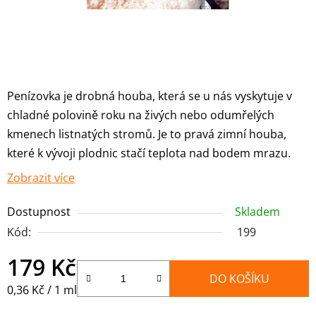
Penízovka je drobná houba, která se u nás vyskytuje v
chladné polovině roku na živých nebo odumřelých
kmenech listnatých stromů. Je to pravá zimní houba,
které k vývoji plodnic stačí teplota nad bodem mrazu.
Zobrazit více
Dostupnost
Skladem
Kód:
199
179 Kč
DO KOŠÍKU
Měrná cena:
0,36 Kč / 1 ml