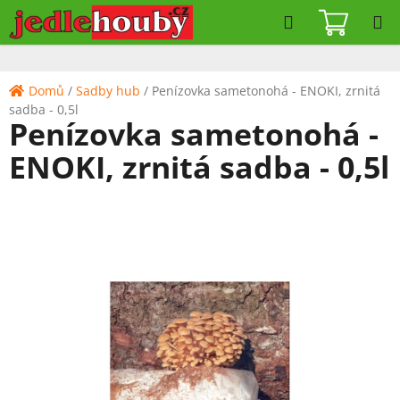
Přejít
Hledat
NÁKUPN
na
KOŠÍK
obsah
Domů
/
Sadby hub
/
Penízovka sametonohá - ENOKI, zrnitá
sadba - 0,5l
Penízovka sametonohá -
ENOKI, zrnitá sadba - 0,5l