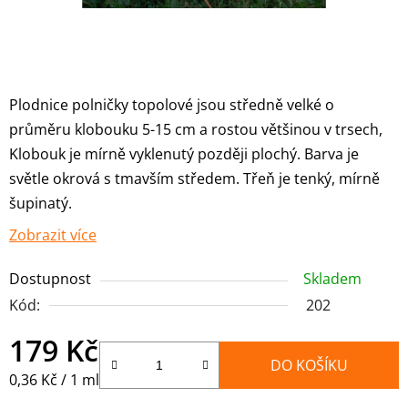
Plodnice polničky topolové jsou středně velké o
průměru klobouku 5-15 cm a rostou většinou v trsech,
Klobouk je mírně vyklenutý později plochý. Barva je
světle okrová s tmavším středem. Třeň je tenký, mírně
šupinatý.
Zobrazit více
Dostupnost
Skladem
Kód:
202
179 Kč
DO KOŠÍKU
Měrná cena:
0,36 Kč / 1 ml