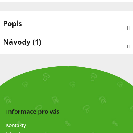
Popis
Návody (1)
Z
á
Informace pro vás
p
a
Kontakty
t