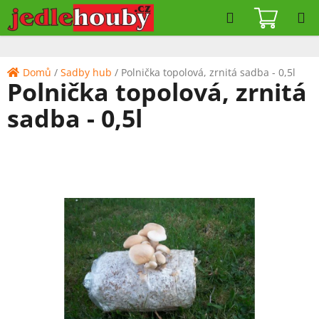
Přejít
Hledat
NÁKUPN
na
KOŠÍK
obsah
Domů
/
Sadby hub
/
Polnička topolová, zrnitá sadba - 0,5l
Polnička topolová, zrnitá
sadba - 0,5l