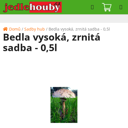
Přejít
Hledat
NÁKUPN
na
KOŠÍK
obsah
Domů
/
Sadby hub
/
Bedla vysoká, zrnitá sadba - 0,5l
Bedla vysoká, zrnitá
sadba - 0,5l