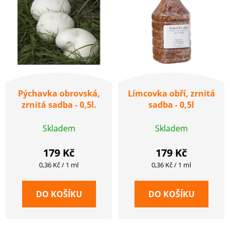
Pýchavka obrovská,
Límcovka obří, zrnitá
zrnitá sadba - 0,5l.
sadba - 0,5l
Skladem
Skladem
179 Kč
179 Kč
Měrná
Měrná
0,36 Kč / 1 ml
0,36 Kč / 1 ml
cena:
cena:
DO KOŠÍKU
DO KOŠÍKU