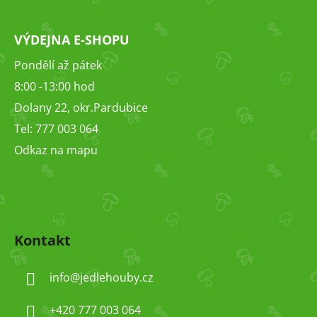
VÝDEJNA E-SHOPU
Pondělí až pátek
8:00 -13:00 hod
Dolany 22, okr.Pardubice
Tel: 777 003 064
Odkaz na mapu
Kontakt
info
@
jedlehouby.cz
+420 777 003 064