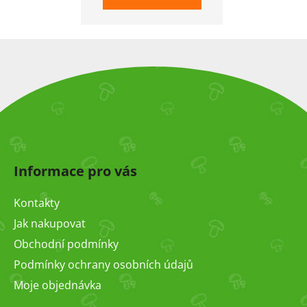
Z
á
Informace pro vás
p
a
Kontakty
t
Jak nakupovat
í
Obchodní podmínky
Podmínky ochrany osobních údajů
Moje objednávka