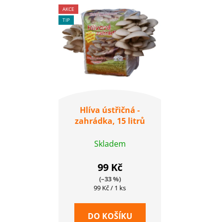
AKCE
TIP
Hlíva ústřičná -
zahrádka, 15 litrů
Skladem
99 Kč
(–33 %)
Měrná
99 Kč / 1 ks
cena:
DO KOŠÍKU