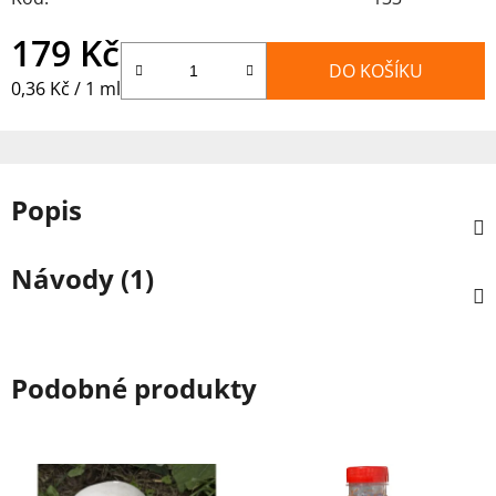
179 Kč
DO KOŠÍKU
Měrná cena:
0,36 Kč / 1 ml
Popis
Návody (1)
Podobné produkty