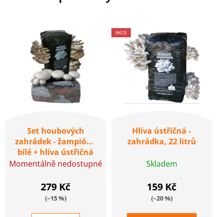
AKCE
Set houbových
Hlíva ústřičná -
zahrádek - žampióny
zahrádka, 22 litrů
bílé + hlíva ústřičná
22l
Momentálně nedostupné
Skladem
279 Kč
159 Kč
(–15 %)
(–20 %)