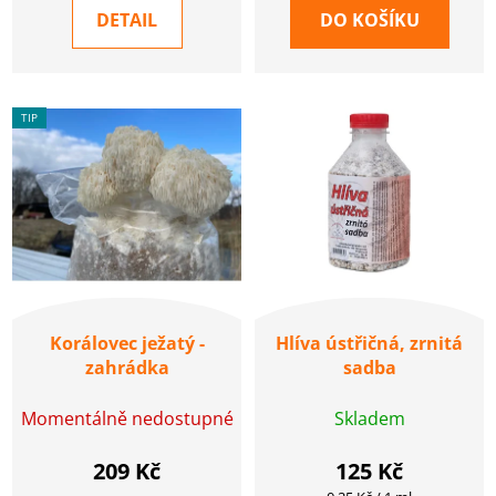
DETAIL
DO KOŠÍKU
TIP
Korálovec ježatý -
Hlíva ústřičná, zrnitá
zahrádka
sadba
Momentálně nedostupné
Skladem
209 Kč
125 Kč
Měrná