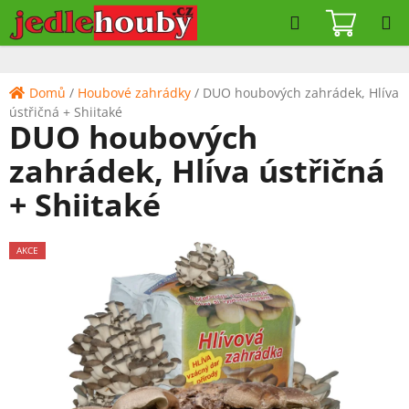
Přejít
Hledat
NÁKUPN
na
KOŠÍK
obsah
Domů
/
Houbové zahrádky
/
DUO houbových zahrádek, Hlíva
ústřičná + Shiitaké
DUO houbových
zahrádek, Hlíva ústřičná
+ Shiitaké
AKCE