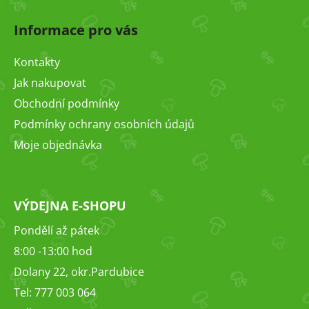
Z
á
Informace pro vás
p
a
Kontakty
t
Jak nakupovat
í
Obchodní podmínky
Podmínky ochrany osobních údajů
Moje objednávka
VÝDEJNA E-SHOPU
Pondělí až pátek
8:00 -13:00 hod
Dolany 22, okr.Pardubice
Tel: 777 003 064