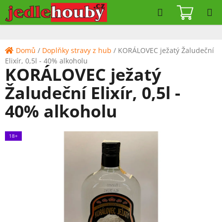
Přejít
Hledat
NÁKUPN
na
KOŠÍK
obsah
Domů
/
Doplňky stravy z hub
/
KORÁLOVEC ježatý Žaludeční
Elixír, 0,5l - 40% alkoholu
KORÁLOVEC ježatý
Žaludeční Elixír, 0,5l -
40% alkoholu
18+