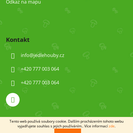
Odkaz na mapu
Kontakt
info
@
jedlehouby.cz
+420 777 003 064
+420 777 003 064
Tento web používá soubory cookie. Dalším procházením tohoto webu
Vytvořil Shoptet
vyjadřujete souhlas s jejich používáním.. Více informací
zde
.
Copyright 2026
jedlehouby
. Všechna práva