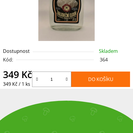
Dostupnost
Skladem
Kód:
364
349 Kč
DO KOŠÍKU
Měrná cena:
349 Kč / 1 ks