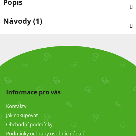
Popis
Návody (1)
Z
á
Informace pro vás
p
a
Kontakty
t
Jak nakupovat
í
Obchodní podmínky
Podmínky ochrany osobních údajů