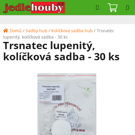
Přejít
Hledat
NÁKUPN
na
KOŠÍK
obsah
Domů
/
Sadby hub
/
Kolíčková sadba hub
/
Trsnatec
lupenitý, kolíčková sadba - 30 ks
Trsnatec lupenitý,
kolíčková sadba - 30 ks